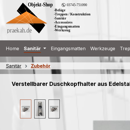
m Hauptinhalt springen
Zur Suche springen
Zur Hauptnavigation springen
Home
Sanitär
Eingangsmatten
Werkzeuge
Tre
Sanitär
Zubehör
Verstellbarer Duschkopfhalter aus Edelsta