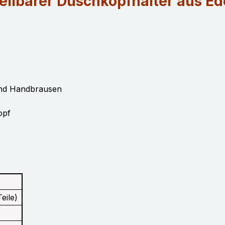
llbarer Duschkopfhalter aus Ede
und Handbrausen
opf
eile)