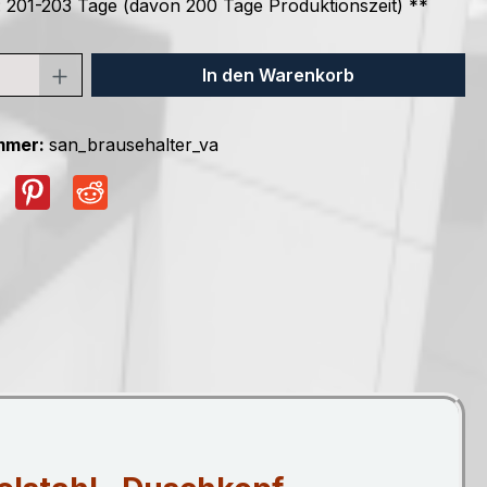
t: 201-203 Tage (davon 200 Tage Produktionszeit) **
In den Warenkorb
mmer:
san_brausehalter_va